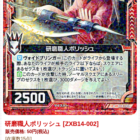
研磨職人ポリッシュ
[ZXB14-002]
販売価格
:
50円
(税込)
[在庫数15点]