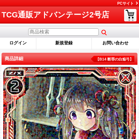
PCサイト
TCG通販アドバンテージ2号店
ログイン
新規登録
お問い合わせ
商品詳細
【B14 断罪の白焔弓】