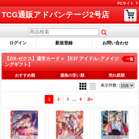
PCサイト
TCG通販アドバンテージ2号店
ログイン
新規登録
お問い合わせ
【Z/X-ゼクス】通常カード > 【E37 アイドル♪アメイジ
一覧
ングギフト】
おすすめ順
価格の安い順
売れ筋順
表示件数
:
...
1
2
3
6
次
»