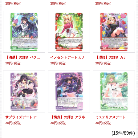
30円
(税込)
30円
(税込)
30円
(税込)
【清楚】の輝き ペクティリス
イノセントデート カナ
【理想】の輝き カナ
30円
(税込)
30円
(税込)
30円
(税込)
サプライズデート アラネ
【情炎】の輝き アラネ
ミステリアスデート エンジュ
30円
(税込)
30円
(税込)
30円
(税込)
(15件/89件)