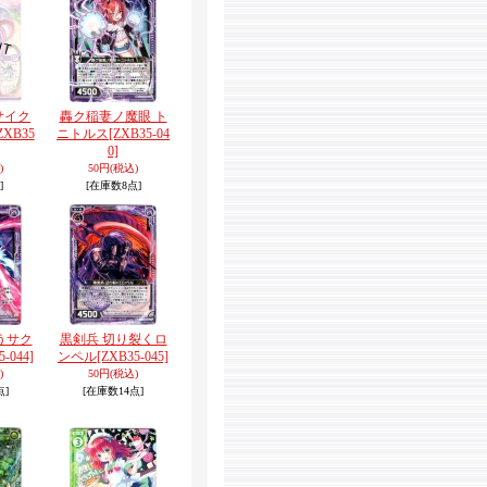
サイク
轟ク稲妻ノ魔眼 ト
ZXB35
ニトルス
[ZXB35-04
0]
)
50円
(税込)
]
[在庫数8点]
うサク
黒剣兵 切り裂くロ
5-044]
ンペル
[ZXB35-045]
)
50円
(税込)
点]
[在庫数14点]