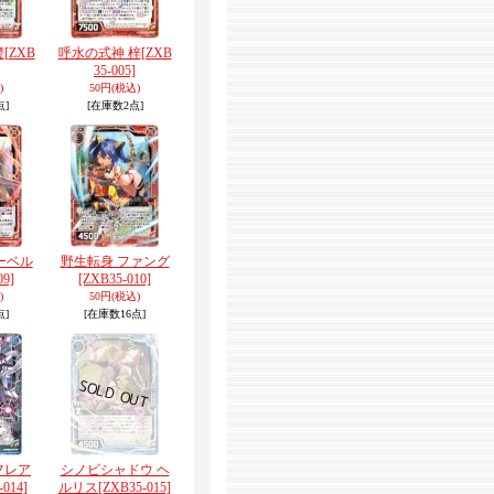
橙
[ZXB
呼水の式神 梓
[ZXB
35-005]
)
50円
(税込)
点]
[在庫数2点]
ーベル
野生転身 ファング
09]
[ZXB35-010]
)
50円
(税込)
点]
[在庫数16点]
フレア
シノビシャドウ ヘ
-014]
ルリス
[ZXB35-015]