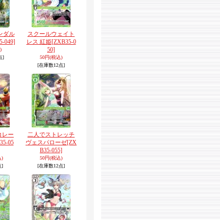
ンダル
スクールウェイト
5-049]
レス 紅姫
[ZXB35-0
50]
)
点]
50円
(税込)
[在庫数12点]
コレー
二人でストレッチ
35-05
ヴェスパローゼ
[ZX
B35-055]
)
50円
(税込)
]
[在庫数12点]