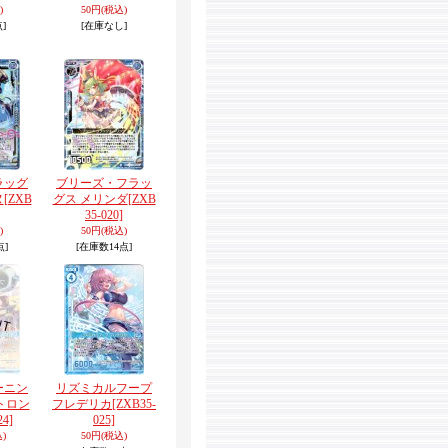
)
50円
(税込)
]
[在庫なし]
ラッグ
ブリーズ・フラッ
ヌ
[ZXB
グス メリンダ
[ZXB
35-020]
)
50円
(税込)
点]
[在庫数14点]
ーニン
リズミカルフープ
トロン
フレデリカ
[ZXB35-
24]
025]
)
50円
(税込)