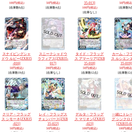
35-013]
100円
(税込)
50円
(税込)
50円
(税込
[在庫数6点]
[在庫数4点]
100円
(税込)
[在庫数9点
[在庫なし]
スナイピングシャ
スニークシャドウ
タイド・フラッグ
カーム・フ
ドウ ルピー
[ZXB35
ラフィアス
[ZXB35-
ス アマーリア
[ZXB
ス ルシエン
-016]
017]
35-018]
35-019]
50円
(税込)
200円
(税込)
50円
(税込)
50円
(税込
[在庫数19点]
[在庫なし]
[在庫数12点]
[在庫数12
クリア・フラッグ
レイ・フラッグス
デルタ・フラッグ
一緒にトレ
ス シモーネ
[ZXB35
チェンバース
[ZXB
ス マリオン
[ZXB35
グ シンクロ
-021]
35-022]
-023]
[ZXB35-0
50円
(税込)
50円
(税込)
100円
(税込)
100円
(税込