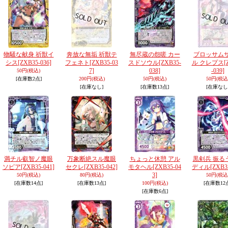
物騒な献身 祈獣イ
奔放な無垢 祈獣テ
無尽蔵の怨嗟 カー
ブロッサム
シス
[ZXB35-036]
フェネト
[ZXB35-03
スドソウル
[ZXB35-
ル クレプス
[
7]
038]
-039]
50円
(税込)
[在庫数2点]
200円
(税込)
50円
(税込)
50円
(税込
[在庫なし]
[在庫数13点]
[在庫なし
満チル叡智ノ魔眼
万象断絶スル魔眼
ちょっと休憩 アル
黒剣兵 振る
ソピア
[ZXB35-041]
セクレ
[ZXB35-042]
モタヘル
[ZXB35-04
ディル
[ZXB3
3]
50円
(税込)
80円
(税込)
50円
(税込
[在庫数14点]
[在庫数13点]
100円
(税込)
[在庫数12
[在庫数6点]