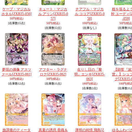
ケープ・マジカル
キュート・マジカ
チアフル・マジカ
根を張るよ
ホタル
[ZXB35-056]
ル アリン
[ZXB35-0
ル ココア
[ZXB35-0
幹 ユーディ
[
57]
58]
-059]
50円
(税込)
[在庫数15点]
50円
(税込)
100円
(税込)
50円
(税込
[在庫数12点]
[在庫なし]
[在庫数16
夢現の偶像 アスツ
アフター・ラグナ
在りし日の『黎
【顕誓『波
ァール
[ZXB35-061]
ロク
[ZXB35-062]
明』エンキ
[ZXB35-
世』】シュ
063]
グ
[ZXB35-
50円
(税込)
50円
(税込)
[在庫数12点]
[在庫数11点]
180円
(税込)
100円
(税込
[在庫数2点]
[在庫数11
放課後のティータ
真夏の誘惑 香織＆
薄明の純情 飛鳥
[Z
ゆるふわバ