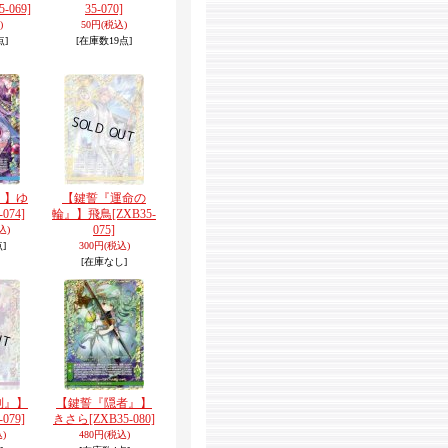
5-069]
35-070]
)
50円
(税込)
点]
[在庫数19点]
』】ゆ
【鍵誓『運命の
-074]
輪』】飛鳥
[ZXB35-
075]
込)
]
300円
(税込)
[在庫なし]
制』】
【鍵誓『隠者』】
-079]
きさら
[ZXB35-080]
)
480円
(税込)