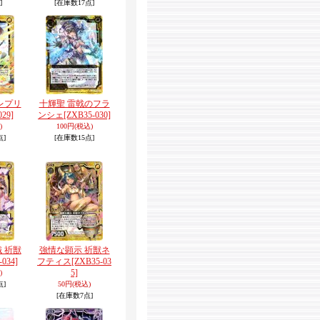
]
[在庫数17点]
レプリ
十輝聖 雷戟のフラ
029]
ンシェ
[ZXB35-030]
)
100円
(税込)
点]
[在庫数15点]
 祈獣
強情な顕示 祈獣ネ
-034]
フティス
[ZXB35-03
5]
)
点]
50円
(税込)
[在庫数7点]