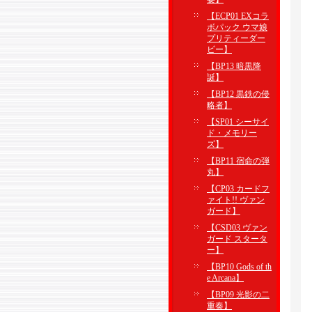
【ECP01 EXコラ
ボパック ウマ娘
プリティーダー
ビー】
【BP13 暗黒降
誕】
【BP12 黒鉄の侵
略者】
【SP01 シーサイ
ド・メモリー
ズ】
【BP11 宿命の弾
丸】
【CP03 カードフ
ァイト!! ヴァン
ガード】
【CSD03 ヴァン
ガード スタータ
ー】
【BP10 Gods of th
e Arcana】
【BP09 光影の二
重奏】