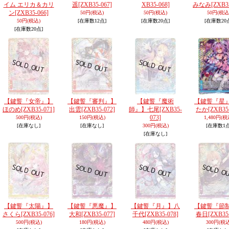
イム エリカ＆カリ
遥
[ZXB35-067]
XB35-068]
みなみ
[ZXB3
ン
[ZXB35-066]
50円
(税込)
50円
(税込)
50円
(税込
50円
(税込)
[在庫数12点]
[在庫数20点]
[在庫数20
[在庫数20点]
【鍵誓『女帝』】
【鍵誓『審判』】
【鍵誓『魔術
【鍵誓『星
ほのめ
[ZXB35-071]
出雲
[ZXB35-072]
師』】七尾
[ZXB35-
たか
[ZXB35
073]
500円
(税込)
150円
(税込)
1,480円
(税
[在庫なし]
[在庫なし]
300円
(税込)
[在庫数1点
[在庫なし]
【鍵誓『太陽』】
【鍵誓『悪魔』】
【鍵誓『月』】八
【鍵誓『節
さくら
[ZXB35-076]
大和
[ZXB35-077]
千代
[ZXB35-078]
春日
[ZXB35
500円
(税込)
180円
(税込)
480円
(税込)
300円
(税込