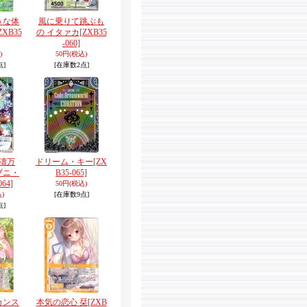
うな体
風に乗りて跳ぶも
ZXB35
の イタァカ
[ZXB35
-060]
)
50円
(税込)
点]
[在庫数2点]
濤万
ドリーム・キー
[ZX
ブニ・
B35-065]
064]
50円
(税込)
)
[在庫数9点]
点]
カンス
本気の恋心 栞
[ZXB