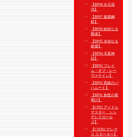
【BP08 次元混
沌】
【BP07 森羅鋼
鉄】
【BP06 絶対なる
覇者】
【BP05 永劫なる
絶傑】
【BP04 天星神
話】
【BP03 フレイ
ム・オブ・レー
ヴァテイン】
【BP02 黒銀のバ
ハムート】
【BP01 創世の夜
明け】
【CP02 アイドル
マスター シン
デレラガール
ズ】
【CSD02 デレマ
ス スターター】