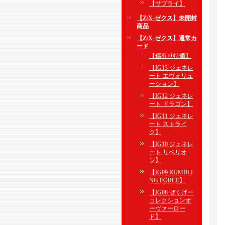
【サプライ】
【Z/X-ゼクス】未開封
商品
【Z/X-ゼクス】通常カ
ード
【傷有り特価】
【IG13 ジェネレ
ート エヴォリュ
ーション】
【IG12 ジェネレ
ート ドラゴン】
【IG11 ジェネレ
ート ストライ
ク】
【IG10 ジェネレ
ート リベリオ
ン】
【IG09 RUMBLI
NG FORCE】
【IG08 ぜくげー
コレクションオ
ーヴァーロー
ド】