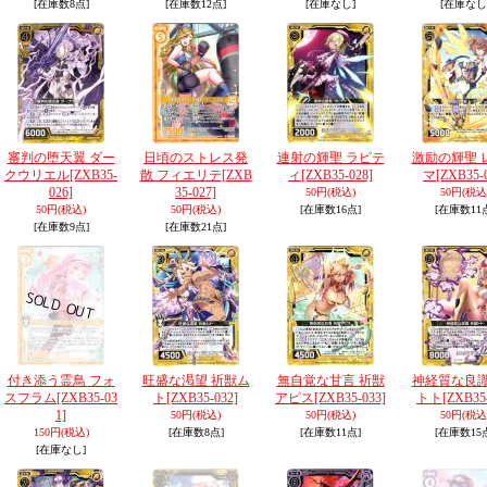
[在庫数8点]
[在庫数12点]
[在庫なし]
[在庫なし
審判の堕天翼 ダー
日頃のストレス発
連射の輝聖 ラピテ
激励の輝聖 
クウリエル
[ZXB35-
散 フィエリテ
[ZXB
ィ
[ZXB35-028]
マ
[ZXB35-
026]
35-027]
50円
(税込)
50円
(税込
50円
(税込)
50円
(税込)
[在庫数16点]
[在庫数11
[在庫数9点]
[在庫数21点]
付き添う霊鳥 フォ
旺盛な渇望 祈獣ム
無自覚な甘言 祈獣
神経質な良識
スフラム
[ZXB35-03
ト
[ZXB35-032]
アピス
[ZXB35-033]
トト
[ZXB35
1]
50円
(税込)
50円
(税込)
50円
(税込
150円
(税込)
[在庫数8点]
[在庫数11点]
[在庫数15
[在庫なし]