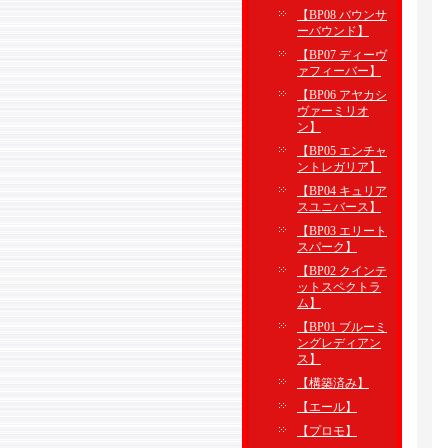
【BP08 バウンサ
ーバウンド】
【BP07 ディーヴ
ァフィーバー】
【BP06 アヤカシ
ヴァーミリオ
ン】
【BP05 エンチャ
ントレガリア】
【BP04 キュリア
スユニバース】
【BP03 エリート
スパーク】
【BP02 クインテ
ットスペクトラ
ム】
【BP01 ブルーミ
ングレディアン
ス】
【構築済み】
【エール】
【プロモ】