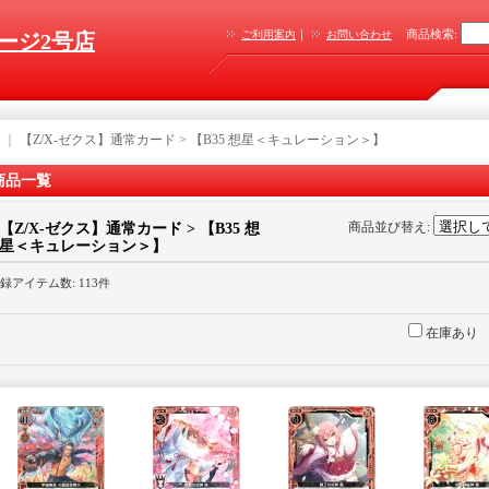
｜
商品検索
:
ご利用案内
お問い合わせ
ージ2号店
｜
【Z/X-ゼクス】通常カード > 【B35 想星＜キュレーション＞】
商品一覧
商品並び替え
:
【Z/X-ゼクス】通常カード > 【B35 想
星＜キュレーション＞】
録アイテム数
:
113件
在庫あり