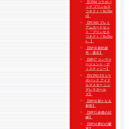
【CP04 コラボパ
ック プリンセス
コネクト！Re:Div
e】
【PCS01 プレミ
アムカードセッ
ト「プリンセス
コネクト！Re:Div
e」】
【BP18 新約都
市・透京】
【BP17 コンヴァ
ージェント・デ
ィスティニー】
【ECP02 EXコラ
ボパック アイド
ルマスター シン
デレラガール
ズ】
【BP16 新たなる
創世】
【BP15 絶傑の試
練】
【BP14 夢幻の饗
宴】