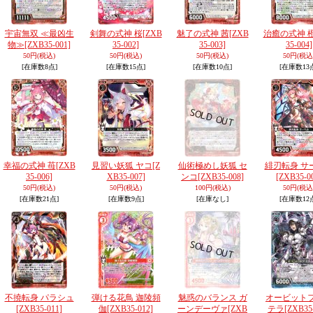
宇宙無双 ≪最凶生
剣舞の式神 桜
[ZXB
魅了の式神 茜
[ZXB
治癒の式神 
物≫
[ZXB35-001]
35-002]
35-003]
35-004]
50円
(税込)
50円
(税込)
50円
(税込)
50円
(税込
[在庫数8点]
[在庫数15点]
[在庫数10点]
[在庫数13
幸福の式神 苺
[ZXB
見習い妖狐 ヤコ
[Z
仙術極めし妖狐 セ
緋刃転身 サ
35-006]
XB35-007]
ンコ
[ZXB35-008]
[ZXB35-0
50円
(税込)
50円
(税込)
100円
(税込)
50円
(税込
[在庫数21点]
[在庫数9点]
[在庫なし]
[在庫数12
不撓転身 パラシュ
弾ける花鳥 迦陵頻
魅惑のバランス ガ
オービット
[ZXB35-011]
伽
[ZXB35-012]
ーンデーヴァ
[ZXB
テラ
[ZXB35