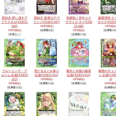
黒剣兵 押し潰すア
黒剣王 進軍のアヴ
初挑戦！空中エク
森羅渾然 ナ
プラスタル
[ZXB35-
ァンツ
[ZXB35-047]
ササイズ ネイ
[ZXB
タスク
[ZXB3
046]
35-048]
100円
(税込)
50円
(税込
100円
(税込)
[在庫数6点]
50円
(税込)
[在庫数14
[在庫なし]
[在庫数17点]
ブルーミング・ブ
雪だるまとお参り
陽光と水面の姫君
秘密のチョ
ルーム 紅姫
[ZXB35
紅姫
[ZXB35-052]
紅姫
[ZXB35-053]
ト 紅姫
[ZXB
-051]
4]
50円
(税込)
50円
(税込)
50円
(税込)
[在庫数12点]
[在庫数15点]
100円
(税込
[在庫数12点]
[在庫数6点