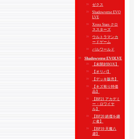
ゼクス
Shadowverse EVO
LVE
Xross Stars クロ
ススターズ
ウルトラマンカ
ードゲーム
パルワールド
Shadowverse EVOLVE
【未開封BOX】
【オリパ】
【デッキ販売】
【キズ有り特価
品】
【BP21 アカデミ
ー・ロワイヤ
ル】
【BP20 絶傑を継
ぐ者】
【BP19 天魔八
虐】