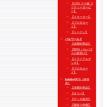
【CP01 ウマ娘 プ
リティーダービ
ー】
【スターター】
【プロモカー
ド】
【トークン】
パルワールド
【未開封商品】
【BP01 パルパゴ
スの夜明け】
【トライアルデ
ッキ】
【プロモカー
ド】
hololiveOCG（ホロ
カ）
【未開封商品】
【オリパ】
【デッキ販売】
【傷有り特価】