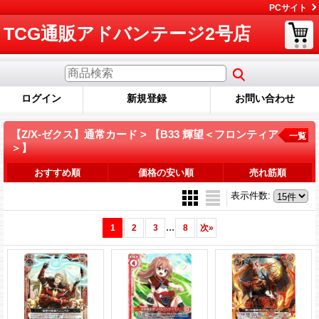
PCサイト
TCG通販アドバンテージ2号店
ログイン
新規登録
お問い合わせ
【Z/X-ゼクス】通常カード > 【B33 輝望＜フロンティア
一覧
＞】
おすすめ順
価格の安い順
売れ筋順
表示件数
:
...
1
2
3
8
次
»