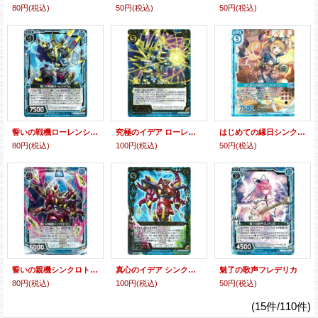
80円
(税込)
50円
(税込)
50円
(税込)
誓いの戦機ローレンシウム
究極のイデア ローレンシウム
はじめての縁日シンクロトロン
80円
(税込)
100円
(税込)
50円
(税込)
誓いの親機シンクロトロン
真心のイデア シンクロトロン
魅了の歌声フレデリカ
80円
(税込)
100円
(税込)
50円
(税込)
(15件/110件)