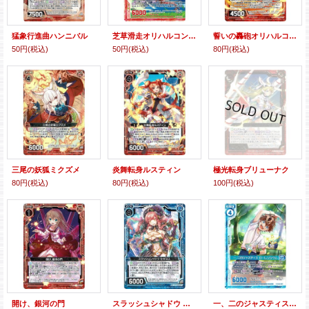
猛象行進曲ハンニバル
芝草滑走オリハルコンティラノ
誓いの轟砲オリハルコンティラノ
50円
(税込)
50円
(税込)
80円
(税込)
三尾の妖狐ミクズメ
炎舞転身ルスティン
極光転身ブリューナク
80円
(税込)
80円
(税込)
100円
(税込)
開け、銀河の門
スラッシュシャドウ セギヌス
一、二のジャスティス ローレンシウム