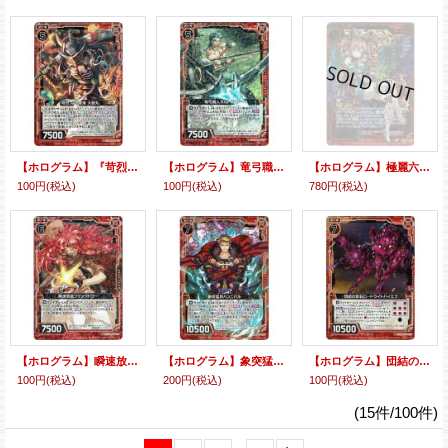
【ホログラム】『苛烈』なる悪鬼大嶽丸
【ホログラム】竜弓職人ボルトスロアー
【ホログラム】極麗六鳥 籠絡の胡喜媚
100円
(税込)
100円
(税込)
780円
(税込)
【ホログラム】瞬速放銃クイックドロー
【ホログラム】象突猛将ハンニバル
【ホログラム】団結の紫石ロードライトハイエナ
100円
(税込)
200円
(税込)
100円
(税込)
(15件/100件)