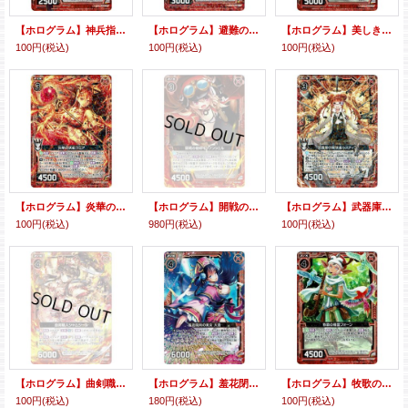
【ホログラム】神兵指揮者スキピオ
【ホログラム】避難の天眼石アイアゲートワグテイル
【ホログラム】美しき琺瑯グラスエレファント
100円
(税込)
100円
(税込)
100円
(税込)
【ホログラム】炎華の妖蛇ラミア
【ホログラム】開戦の咆哮キャノンシェル
【ホログラム】武器庫の開放者ルスティン
100円
(税込)
980円
(税込)
100円
(税込)
【ホログラム】曲剣職人シャムシール
【ホログラム】羞花閉月の美女大喬
【ホログラム】牧歌の精霊フォーン
100円
(税込)
180円
(税込)
100円
(税込)