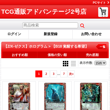
PCサイト
TCG通販アドバンテージ2号店
ログイン
新規登録
お問い合わせ
【Z/X-ゼクス】ホログラム > 【B18 覚醒する希望】
一覧
おすすめ順
価格の安い順
売れ筋順
表示件数
:
...
1
2
3
7
次
»