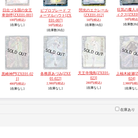
狂気の魔人
日出づる国の女王
閃光のエクレール
ビブロブレード フ
ィクス
[ZXE0
卑弥呼
[ZXE01-001]
[ZXE01-012]
ォーマルハウト
[ZX
50円
(税込
100円
(税込)
E01-007]
50円
(税込)
[在庫数20
[在庫なし]
[在庫数14点]
50円
(税込)
[在庫数20点]
天王寺飛鳥
[ZXE01-
各務原あづみ
[ZXE
上柚木綾瀬
[
黒崎神門
[ZXE01-02
023]
01-022]
024]
1]
280円
(税込)
2,980円
(税込)
2,980円
(税
480円
(税込)
[在庫なし]
[在庫なし]
[在庫なし
[在庫なし]
在庫あり