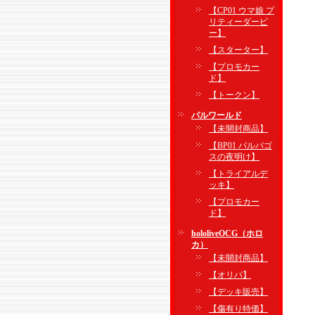
【CP01 ウマ娘 プ
リティーダービ
ー】
【スターター】
【プロモカー
ド】
【トークン】
パルワールド
【未開封商品】
【BP01 パルパゴ
スの夜明け】
【トライアルデ
ッキ】
【プロモカー
ド】
hololiveOCG（ホロ
カ）
【未開封商品】
【オリパ】
【デッキ販売】
【傷有り特価】