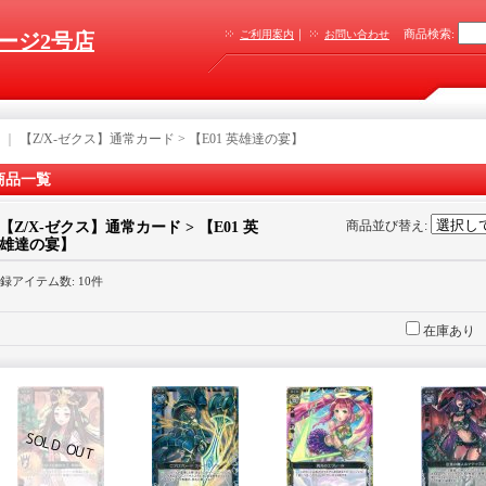
｜
商品検索
:
ご利用案内
お問い合わせ
ージ2号店
｜
【Z/X-ゼクス】通常カード > 【E01 英雄達の宴】
商品一覧
商品並び替え
:
【Z/X-ゼクス】通常カード > 【E01 英
雄達の宴】
録アイテム数
:
10件
在庫あり