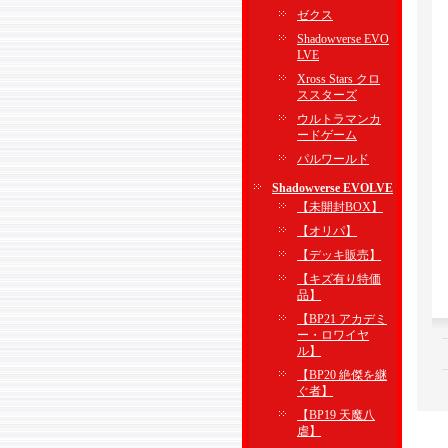
ゼクス
Shadowverse EVO
LVE
Xross Stars クロ
ススターズ
ウルトラマンカ
ードゲーム
パルワールド
Shadowverse EVOLVE
【未開封BOX】
【オリパ】
【デッキ販売】
【キズ有り特価
品】
【BP21 アカデミ
ー・ロワイヤ
ル】
【BP20 絶傑を継
ぐ者】
【BP19 天魔八
虐】