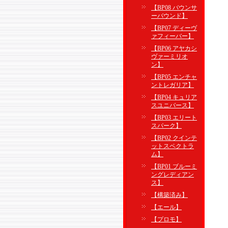
【BP08 バウンサ
ーバウンド】
【BP07 ディーヴ
ァフィーバー】
【BP06 アヤカシ
ヴァーミリオ
ン】
【BP05 エンチャ
ントレガリア】
【BP04 キュリア
スユニバース】
【BP03 エリート
スパーク】
【BP02 クインテ
ットスペクトラ
ム】
【BP01 ブルーミ
ングレディアン
ス】
【構築済み】
【エール】
【プロモ】