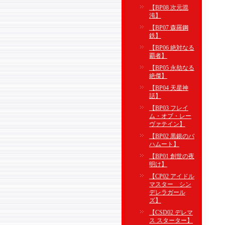
【BP08 次元混
沌】
【BP07 森羅鋼
鉄】
【BP06 絶対なる
覇者】
【BP05 永劫なる
絶傑】
【BP04 天星神
話】
【BP03 フレイ
ム・オブ・レー
ヴァテイン】
【BP02 黒銀のバ
ハムート】
【BP01 創世の夜
明け】
【CP02 アイドル
マスター シン
デレラガール
ズ】
【CSD02 デレマ
ス スターター】