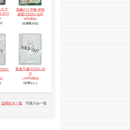
ルナテ
洗練の十字槍 伊吹
1-015]
虎尾
[ZXE01-020]
)
50円
(税込)
点]
[在庫数20点]
青葉千歳
[ZXE01-02
ZXE01-
5]
1,280円
(税込)
込)
[在庫なし]
]
説明付き一覧
写真のみ一覧