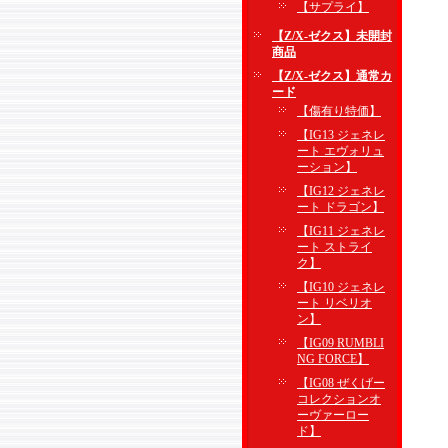
【サプライ】
【Z/X-ゼクス】未開封
商品
【Z/X-ゼクス】通常カ
ード
【傷有り特価】
【IG13 ジェネレ
ート エヴォリュ
ーション】
【IG12 ジェネレ
ート ドラゴン】
【IG11 ジェネレ
ート ストライ
ク】
【IG10 ジェネレ
ート リベリオ
ン】
【IG09 RUMBLI
NG FORCE】
【IG08 ぜくげー
コレクションオ
ーヴァーロー
ド】