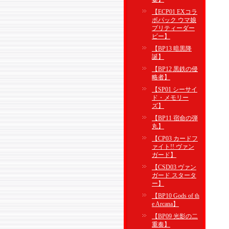
【ECP01 EXコラ
ボパック ウマ娘
プリティーダー
ビー】
【BP13 暗黒降
誕】
【BP12 黒鉄の侵
略者】
【SP01 シーサイ
ド・メモリー
ズ】
【BP11 宿命の弾
丸】
【CP03 カードフ
ァイト!! ヴァン
ガード】
【CSD03 ヴァン
ガード スタータ
ー】
【BP10 Gods of th
e Arcana】
【BP09 光影の二
重奏】