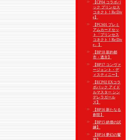
【CP04 コラボパ
ック プリンセス
コネクト！Re:Div
e】
【PCS01 プレミ
アムカードセッ
ト「プリンセス
コネクト！Re:Div
e」】
【BP18 新約都
市・透京】
【BP17 コンヴァ
ージェント・デ
ィスティニー】
【ECP02 EXコラ
ボパック アイド
ルマスター シン
デレラガール
ズ】
【BP16 新たなる
創世】
【BP15 絶傑の試
練】
【BP14 夢幻の饗
宴】