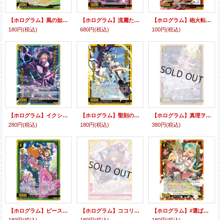
【ホログラム】風の如く フィーユ
【ホログラム】流麗たる腕前 イース
【ホログラム】砲火転身 タンクハート
180円
(税込)
680円
(税込)
100円
(税込)
【ホログラム】イクシードシャドウ ベラトリクス
【ホログラム】聖刻の輝聖 ラスダーシャン
【ホログラム】真理ヲ秘スル魔眼 シジールマ
280円
(税込)
180円
(税込)
380円
(税込)
【ホログラム】ピース・マジカル コレンゲ
【ホログラム】ココリーネWAVE
【ホログラム】#選ばれたい プシュケちゃん
180円
(税込)
180円
(税込)
180円
(税込)