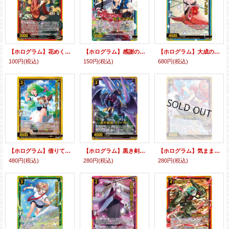
【ホログラム】花めく英傑 アレキサンダー
【ホログラム】感謝のしるし ローレンシウム
【ホログラム】大成の未来 フレデリカ
100円
(税込)
150円
(税込)
680円
(税込)
【ホログラム】借りてきた猫 メインクーン
【ホログラム】黒き剣客 ズィーガー
【ホログラム】気ままにのぼって ネイ
480円
(税込)
280円
(税込)
280円
(税込)