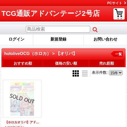
PCサイト
TCG通販アドバンテージ2号店
ログイン
新規登録
お問い合わせ
hololiveOCG（ホロカ） > 【オリパ】
一覧
おすすめ順
価格の安い順
売れ筋順
表示件数
:
【ホロカオリパ】アドのホロカオリパ 当たりはカートン！！【1本1000円 全200本】