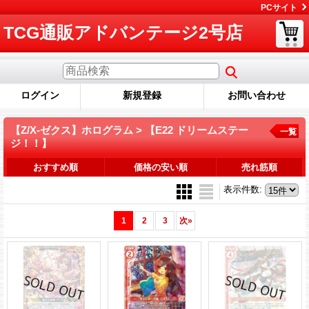
PCサイト
TCG通販アドバンテージ2号店
ログイン
新規登録
お問い合わせ
【Z/X-ゼクス】ホログラム > 【E22 ドリームステー
一覧
ジ！！】
おすすめ順
価格の安い順
売れ筋順
表示件数
:
1
2
3
次
»