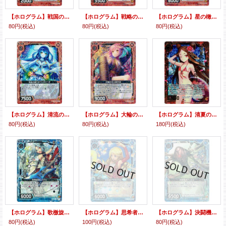
【ホログラム】戦国の華 森蘭丸
【ホログラム】戦略の女神アテナ
【ホログラム】星の橄欖石ペリドットスター
80円
(税込)
80円
(税込)
80円
(税込)
【ホログラム】清流の繰り手ウンディーネ
【ホログラム】大輪の花火師かほ
【ホログラム】清夏の紅裙 卑弥呼
80円
(税込)
80円
(税込)
180円
(税込)
【ホログラム】歌檄旋律エステル
【ホログラム】思希者アマディウス
【ホログラム】決闘機械デュエル
80円
(税込)
100円
(税込)
80円
(税込)