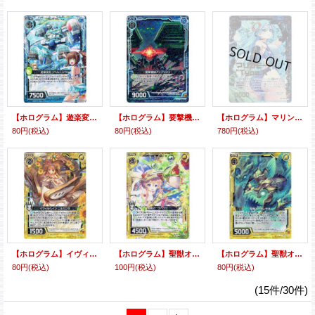
【ホログラム】遊楽変形コペルニシウム
【ホログラム】要撃機械アンブッシュ
【ホログラム】マリンモード“Type.X”
80円
(税込)
80円
(税込)
780円
(税込)
【ホログラム】イヴィルベイン ニルカンタ
【ホログラム】聖獣オーラヘケト
【ホログラム】聖獣オーラレモラ
80円
(税込)
100円
(税込)
80円
(税込)
(15件/30件)