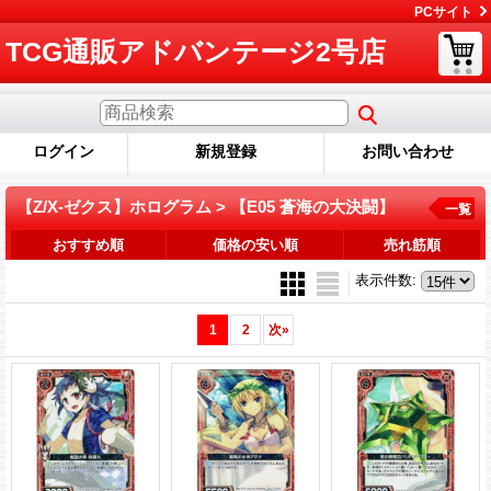
PCサイト
TCG通販アドバンテージ2号店
ログイン
新規登録
お問い合わせ
【Z/X-ゼクス】ホログラム > 【E05 蒼海の大決闘】
一覧
おすすめ順
価格の安い順
売れ筋順
表示件数
:
1
2
次
»