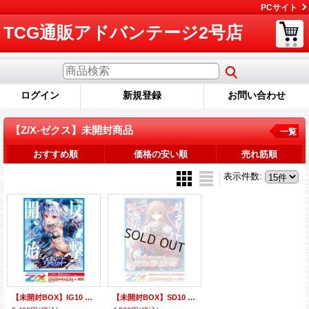
PCサイト
TCG通販アドバンテージ2号店
ログイン
新規登録
お問い合わせ
【Z/X-ゼクス】未開封商品
一覧
おすすめ順
価格の安い順
売れ筋順
表示件数
:
【未開封BOX】IG10 ジェネレート リベリオン【ゼクス】
【未開封BOX】SD10 パーフェクト！世羅【ゼクス】