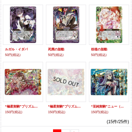
ルガル・イダパ
死廃の胎動
枝植の胎動
50円
(税込)
50円
(税込)
50円
(税込)
“極星契騎”プリズム（上）
“極星契騎”プリズム（下）
“至純契騎”ニュー（上）
150円
(税込)
150円
(税込)
150円
(税込)
(15件/25件)