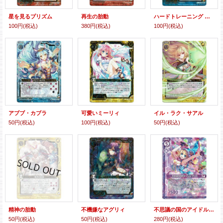
星を見るプリズム
再生の胎動
ハードトレーニング ニュー
100円
(税込)
380円
(税込)
100円
(税込)
アブブ・カブラ
可愛いミーリィ
イル・ラク・サアル
50円
(税込)
100円
(税込)
50円
(税込)
精神の胎動
不機嫌なアグリィ
不思議の国のアイドル アリス
50円
(税込)
50円
(税込)
280円
(税込)