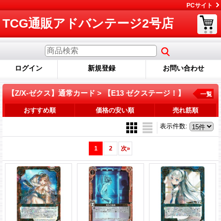
PCサイト
TCG通販アドバンテージ2号店
ログイン
新規登録
お問い合わせ
【Z/X-ゼクス】通常カード > 【E13 ゼクステージ！】
一覧
おすすめ順
価格の安い順
売れ筋順
表示件数
:
1
2
次
»