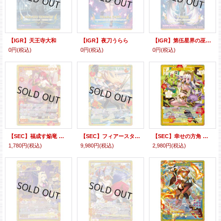
【IGR】天王寺大和
【IGR】夜刀うらら
【IGR】第伍星界の巫女ヴィヴァーチェ
0円
(税込)
0円
(税込)
0円
(税込)
【SEC】福成す焔竜 ロードクリムゾン
【SEC】フィアースタイル リゲル
【SEC】幸せの方角 姫君と竜
1,780円
(税込)
9,980円
(税込)
2,980円
(税込)