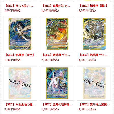
【SEC】転じる災い ズィーガー
【SEC】逢魔が辻 クレプス
【SEC】紙機神【騰?】
2,280円
(税込)
1,180円
(税込)
1,280円
(税込)
【SEC】紙機神【天空】
【SEC】戦乗機 ヴェガークLtC
【SEC】戦乗機 ヴェガークGuC
1,880円
(税込)
2,380円
(税込)
1,880円
(税込)
【SEC】白面金毛の魔性 玉藻
【SEC】源海の理解者 ニンガル
【SEC】謀り得た豊穣 イシス
3,280円
(税込)
1,180円
(税込)
1,880円
(税込)