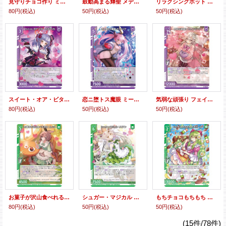
見守りチョコ作り ミニョン＆リーザ
鼓動高まる輝聖 メデューズ
リラクシングホット シエル
80円
(税込)
50円
(税込)
50円
(税込)
スイート・オア・ビター ミスティカ
恋ニ堕トス魔眼 ミーティア
気弱な頑張り フェインハート
80円
(税込)
50円
(税込)
50円
(税込)
お菓子が沢山食べれる日 コレット
シュガー・マジカル リリアン
もちチョコもちもち カモミール
80円
(税込)
50円
(税込)
50円
(税込)
(15件/78件)