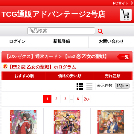
PCサイト
TCG通販アドバンテージ2号店
ログイン
新規登録
お問い合わせ
【Z/X-ゼクス】通常カード > 【E52 恋 乙女の聖戦】
一覧
【E52 恋 乙女の聖戦】ホログラム
おすすめ順
価格の安い順
売れ筋順
表示件数
:
...
1
2
3
6
次
»