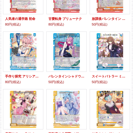
人気者の通学路 初命
甘愛転身 ブリューナク
放課後バレンタイン スダルシャナ
80円
(税込)
80円
(税込)
50円
(税込)
手作り探究 アリシア＆メルク
バレンタインシャドウ アスル
スイートバトラー ミザール
80円
(税込)
50円
(税込)
50円
(税込)