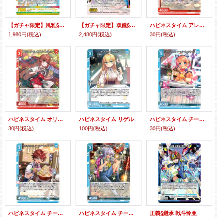
【ガチャ限定】風雅§継承 上柚木さくら
【ガチャ限定】双鏡§開化 イース
ハピネスタイム アレキサンダー
1,980円
(税込)
2,480円
(税込)
30円
(税込)
ハピネスタイム オリハルコンティラノ
ハピネスタイム リゲル
ハピネスタイム チームG・ヴェイバトロン(獅子島七尾)
30円
(税込)
100円
(税込)
30円
(税込)
ハピネスタイム チームG・ヴェイバトロン(戦斗怜亜)
ハピネスタイム チームG・ヴェイバトロン(雷鳥超)
正義§継承 戦斗怜亜