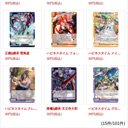
30円
(税込)
30円
(税込)
30円
(税込)
正義§継承 雷鳥超
ハピネスタイム フォスフラム
ハピネスタイム メインクーン
30円
(税込)
30円
(税込)
30円
(税込)
ハピネスタイム クレプス
降魔§継承 天王寺大和
ハピネスタイム グロリア
30円
(税込)
30円
(税込)
30円
(税込)
(15件/101件)