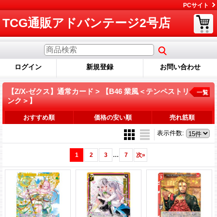
PCサイト
TCG通販アドバンテージ2号店
ログイン
新規登録
お問い合わせ
【Z/X-ゼクス】通常カード > 【B46 業風＜テンペストリ
一覧
ンク＞】
おすすめ順
価格の安い順
売れ筋順
表示件数
:
...
1
2
3
7
次
»