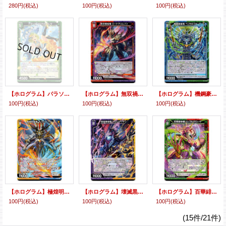
280円
(税込)
100円
(税込)
100円
(税込)
【ホログラム】パラソル・マジカル フレラ
【ホログラム】無双禍焔竜 ロードクリムゾン
【ホログラム】機鋼豪嵐竜 ヘリカルフォート
100円
(税込)
100円
(税込)
100円
(税込)
【ホログラム】極煌明星竜 イノセントスター
【ホログラム】壊滅黒耀竜 レルムレイザー
【ホログラム】百華緋命竜 ノーブルグローヴ
100円
(税込)
100円
(税込)
100円
(税込)
(15件/21件)