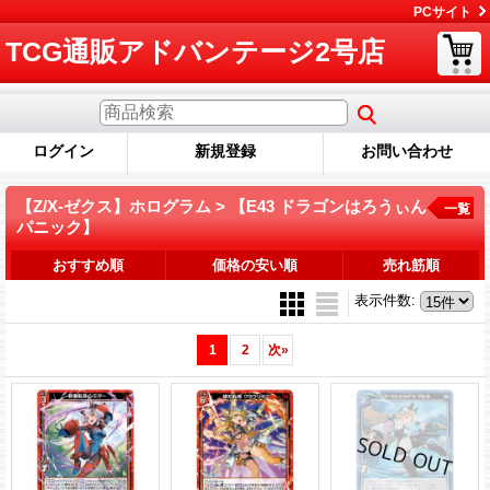
PCサイト
TCG通販アドバンテージ2号店
ログイン
新規登録
お問い合わせ
【Z/X-ゼクス】ホログラム > 【E43 ドラゴンはろうぃん
一覧
パニック】
おすすめ順
価格の安い順
売れ筋順
表示件数
:
1
2
次
»