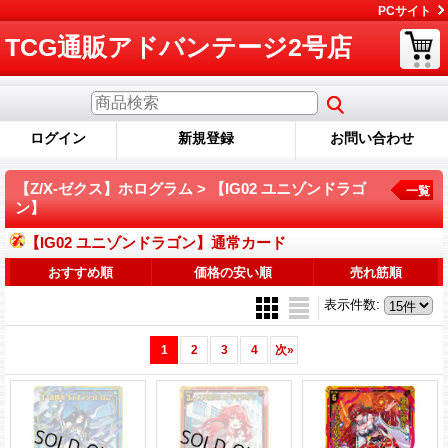
PCサイト
TCG通販アドバンテージ2号店
ログイン
新規登録
お問い合わせ
【Z/X-ゼクス】ホログラム > 【IG02 ユニゾンドラゴ
一覧
ン】
【IG02 ユニゾンドラゴン】通常カード
おすすめ順
価格の安い順
売れ筋順
表示件数
:
1
2
3
4
次
»