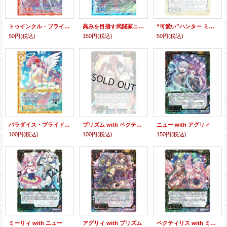
トゥインクル・ブライド プリズム
高みを目指す武闘家ニュー
“可愛い”ハンター ミーリィ
50円
(税込)
150円
(税込)
50円
(税込)
パラダイス・ブライド ミーリィ
プリズム with ペクティリス
ニュー with アグリィ
100円
(税込)
100円
(税込)
150円
(税込)
ミーリィ with ニュー
アグリィ with プリズム
ペクティリス with ミーリィ