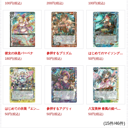
100円
(税込)
200円
(税込)
100円
(税込)
彼女の休息バーベナ
参拝するプリズム
はじめてのマイソング『夢で想う』
180円
(税込)
50円
(税込)
50円
(税込)
はじめての衣装『エンジェル＆ブルーローズ』
参拝するアグリィ
八宝美神 春風の姫ペクティリス
50円
(税込)
50円
(税込)
50円
(税込)
(15件/46件)