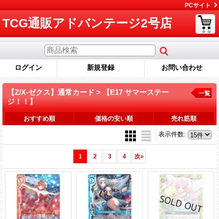
PCサイト
TCG通販アドバンテージ2号店
ログイン
新規登録
お問い合わせ
【Z/X-ゼクス】通常カード > 【E17 サマーステー
一覧
ジ！！】
おすすめ順
価格の安い順
売れ筋順
表示件数
:
1
2
3
4
次
»