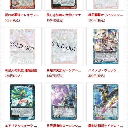
折れぬ覇道アレキサンダー
美しき知略の女神アテナ
極刃轟撃オリハルコンティラノ
50円
(税込)
150円
(税込)
100円
(税込)
有頂天の凱歌 迦陵頻伽
白焔の冥加ガーンデーヴァ
ハイメガ・ウェポン リゲル
180円
(税込)
180円
(税込)
300円
(税込)
エアリアルウォーク アルダナブ
日天渾身砲ローレンシウム
羅刹大切断サイクロトロン