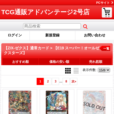
PCサイト
TCG通販アドバンテージ2号店
ログイン
新規登録
お問い合わせ
【Z/X-ゼクス】通常カード > 【E19 スーパー！オールゼ
一覧
クスターズ】
おすすめ順
価格の安い順
売れ筋順
表示件数
:
...
1
2
3
8
次
»