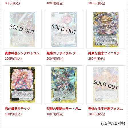
80円
(税込)
180円
(税込)
100円
(税込)
夜摩神器シンクロトロン
魅惑のリサイタル フレデリカ
純真な信念フィエリテ
100円
(税込)
200円
(税込)
280円
(税込)
恋が爆発モテッツ
烈輝の聖騎士サー・ガルマータ
聖焔なる不死鳥フォスフラム
100円
(税込)
100円
(税込)
100円
(税込)
(15件/107件)