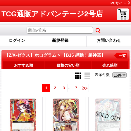
PCサイト
TCG通販アドバンテージ2号店
ログイン
新規登録
お問い合わせ
【Z/X-ゼクス】ホログラム > 【B15 起動！超神器】
一覧
おすすめ順
価格の安い順
売れ筋順
表示件数
:
...
1
2
3
7
次
»