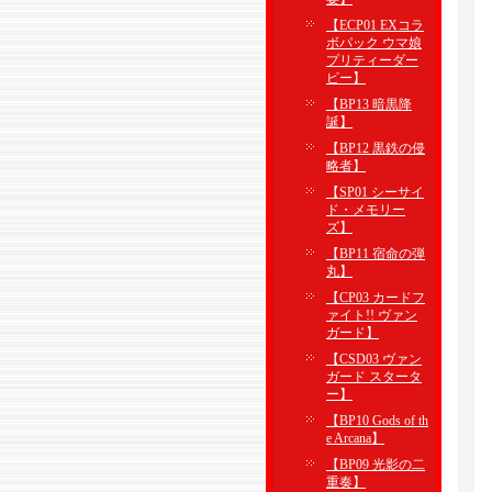
【ECP01 EXコラ
ボパック ウマ娘
プリティーダー
ビー】
【BP13 暗黒降
誕】
【BP12 黒鉄の侵
略者】
【SP01 シーサイ
ド・メモリー
ズ】
【BP11 宿命の弾
丸】
【CP03 カードフ
ァイト!! ヴァン
ガード】
【CSD03 ヴァン
ガード スタータ
ー】
【BP10 Gods of th
e Arcana】
【BP09 光影の二
重奏】