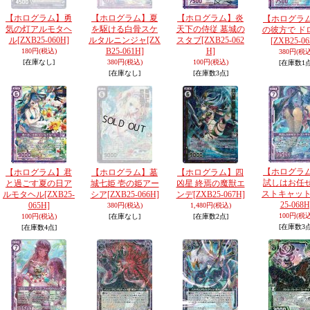
【ホログラム】勇
【ホログラム】夏
【ホログラム】炎
【ホログラ
気の灯アルモタヘ
を駆ける白骨スケ
天下の侍従 墓城の
の彼方で ド
ル
[ZXB25-060H]
ルタルニンジャ
[ZX
スタブ
[ZXB25-062
[ZXB25-06
B25-061H]
H]
180円
(税込)
380円
(税込
[在庫なし]
380円
(税込)
100円
(税込)
[在庫数1点
[在庫なし]
[在庫数3点]
【ホログラ
【ホログラム】君
【ホログラム】墓
【ホログラム】四
試しはお任
と過ごす夏の日ア
城七姫 壱の姫アー
凶星 終焉の魔獣エ
ストキャッ
ルモタヘル
[ZXB25-
シア
[ZXB25-066H]
ンデ
[ZXB25-067H]
25-068H
065H]
380円
(税込)
1,480円
(税込)
100円
(税込
100円
(税込)
[在庫なし]
[在庫数2点]
[在庫数3点
[在庫数4点]