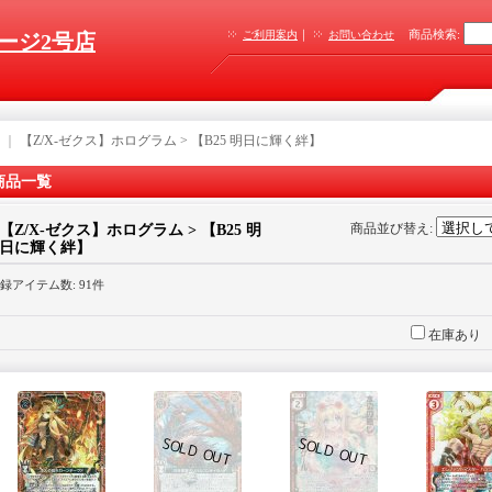
｜
商品検索
:
ご利用案内
お問い合わせ
ージ2号店
｜
【Z/X-ゼクス】ホログラム > 【B25 明日に輝く絆】
商品一覧
商品並び替え
:
【Z/X-ゼクス】ホログラム > 【B25 明
日に輝く絆】
録アイテム数
:
91件
在庫あり