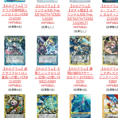
【ホログラム】ワ
【ホログラム】オ
【ホログラム】
【ホログラ
クワク忍術特訓シ
リジナルXIII Type.
【ガチャ限定】オ
イ・フェア
ンクロトロン
[ZXB
XII“Sb37Ve”
[ZXB2
リジナルXIII Type.
ィ タルティ
25-031H]
5-032H]
XII“Sb37Ve”
[ZXB2
25-033H
100円
(税込)
5-032HGT]
180円
(税込)
380円
(税込
[在庫数4点]
[在庫なし]
680円
(税込)
[在庫数2点
[在庫なし]
【ホログラム】超
【ホログラム】七
【ホログラム】勝
【ホログラ
とサイクロトロン
尾とシンクロトロ
鬨の雄叫びサー・
こそぎいた
孤高への誓い
[ZXB
ン 忍情への誓い
[Z
ガルマータ
[ZXB25-
インクーン
[
25-035H]
XB25-036H]
037H]
038H]
100円
(税込)
100円
(税込)
100円
(税込)
100円
(税込
[在庫数4点]
[在庫数1点]
[在庫数4点]
[在庫数4点