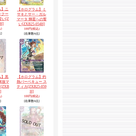
ム】ニ
【ホログラム】ミ
ンクー
サキとサー・ガル
誓い
[Z
マータ 輝星への誓
H]
い
[ZXB25-054H]
)
100円
(税込)
]
[在庫数4点]
ム】黒
【ホログラム】灼
解放マ
熱バーベキュー ス
ン
[ZXB
ティカ
[ZXB25-059
]
H]
)
100円
(税込)
]
[在庫数4点]