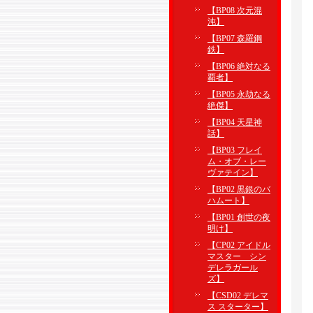
【BP08 次元混
沌】
【BP07 森羅鋼
鉄】
【BP06 絶対なる
覇者】
【BP05 永劫なる
絶傑】
【BP04 天星神
話】
【BP03 フレイ
ム・オブ・レー
ヴァテイン】
【BP02 黒銀のバ
ハムート】
【BP01 創世の夜
明け】
【CP02 アイドル
マスター シン
デレラガール
ズ】
【CSD02 デレマ
ス スターター】