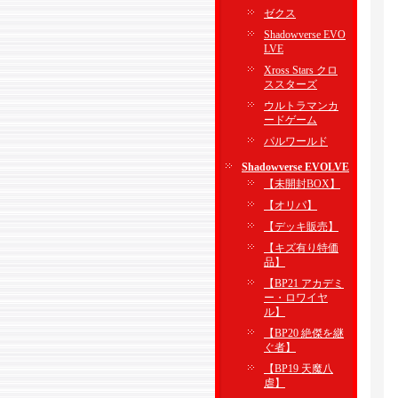
ゼクス
Shadowverse EVO
LVE
Xross Stars クロ
ススターズ
ウルトラマンカ
ードゲーム
パルワールド
Shadowverse EVOLVE
【未開封BOX】
【オリパ】
【デッキ販売】
【キズ有り特価
品】
【BP21 アカデミ
ー・ロワイヤ
ル】
【BP20 絶傑を継
ぐ者】
【BP19 天魔八
虐】