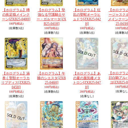
【ホログラム】噂
【ホログラム】堅
【ホログラム】狂
【ホログラ
の疾足猫メインク
強なる守護騎士サ
乱の聖蛇オーラヒ
ージャスク
ーン
[ZXB25-040H]
ー・ガルマータ
[ZX
ュドラ
[ZXB25-042
メインクー
B25-041H]
H]
25-043H
180円
(税込)
[在庫数3点]
100円
(税込)
100円
(税込)
100円
(税込
[在庫数7点]
[在庫数5点]
[在庫数3点
【ホログラ
【ホログラム】渦
【ホログラム】午
【ホログラム】あ
日白騎アル
巻く聖獣オーラカ
睡のシエスタ
[ZXB
の夏の蜃気楼メタ
ヨ
[ZXB25-0
リブディス
[ZXB25-
25-046H]
トロン
[ZXB25-047
045H]
H]
180円
(税込
100円
(税込)
[在庫なし
100円
(税込)
[在庫数6点]
280円
(税込)
[在庫数5点]
[在庫なし]