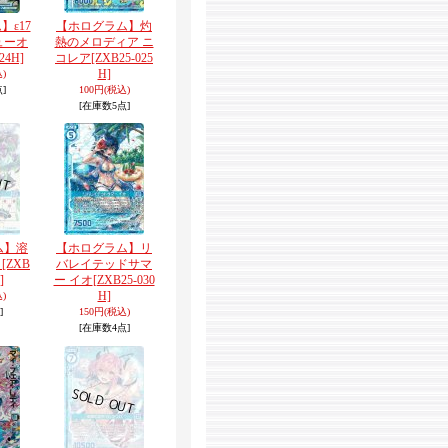
】ε17
【ホログラム】灼
ューオ
熱のメロディア ニ
24H]
コレア
[ZXB25-025
H]
)
]
100円
(税込)
[在庫数5点]
ム】溶
【ホログラム】リ
ト
[ZXB
バレイテッドサマ
]
ー イオ
[ZXB25-030
H]
)
]
150円
(税込)
[在庫数4点]