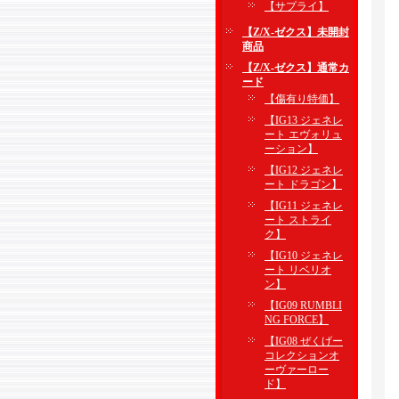
【サプライ】
【Z/X-ゼクス】未開封
商品
【Z/X-ゼクス】通常カ
ード
【傷有り特価】
【IG13 ジェネレ
ート エヴォリュ
ーション】
【IG12 ジェネレ
ート ドラゴン】
【IG11 ジェネレ
ート ストライ
ク】
【IG10 ジェネレ
ート リベリオ
ン】
【IG09 RUMBLI
NG FORCE】
【IG08 ぜくげー
コレクションオ
ーヴァーロー
ド】