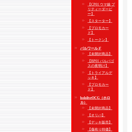
【CP01 ウマ娘 プ
リティーダービ
ー】
【スターター】
【プロモカー
ド】
【トークン】
パルワールド
【未開封商品】
【BP01 パルパゴ
スの夜明け】
【トライアルデ
ッキ】
【プロモカー
ド】
hololiveOCG（ホロ
カ）
【未開封商品】
【オリパ】
【デッキ販売】
【傷有り特価】