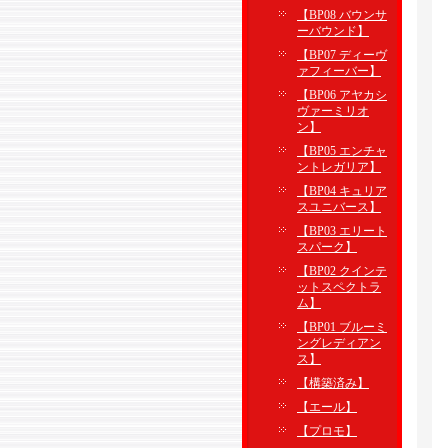
【BP08 バウンサ
ーバウンド】
【BP07 ディーヴ
ァフィーバー】
【BP06 アヤカシ
ヴァーミリオ
ン】
【BP05 エンチャ
ントレガリア】
【BP04 キュリア
スユニバース】
【BP03 エリート
スパーク】
【BP02 クインテ
ットスペクトラ
ム】
【BP01 ブルーミ
ングレディアン
ス】
【構築済み】
【エール】
【プロモ】