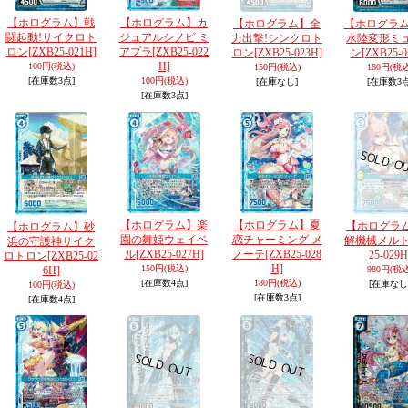
【ホログラム】戦
【ホログラム】カ
【ホログラム】全
【ホログラム
闘起動!サイクロト
ジュアルシノビ ミ
力出撃!シンクロト
水陸変形ミ
ロン
[ZXB25-021H]
アプラ
[ZXB25-022
ロン
[ZXB25-023H]
ン
[ZXB25-0
H]
100円
(税込)
150円
(税込)
180円
(税込
[在庫数3点]
100円
(税込)
[在庫なし]
[在庫数3点
[在庫数3点]
【ホログラム】楽
【ホログラム】夏
【ホログラ
【ホログラム】砂
園の舞姫ウェイベ
恋チャーミング メ
解機械メル
浜の守護神サイク
ル
[ZXB25-027H]
ノーテ
[ZXB25-028
25-029H
ロトロン
[ZXB25-02
H]
150円
(税込)
6H]
980円
(税込
[在庫数4点]
180円
(税込)
[在庫なし
100円
(税込)
[在庫数3点]
[在庫数4点]