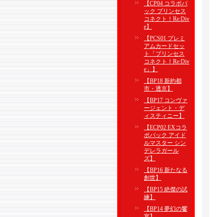
【CP04 コラボパ
ック プリンセス
コネクト！Re:Div
e】
【PCS01 プレミ
アムカードセッ
ト「プリンセス
コネクト！Re:Div
e」】
【BP18 新約都
市・透京】
【BP17 コンヴァ
ージェント・デ
ィスティニー】
【ECP02 EXコラ
ボパック アイド
ルマスター シン
デレラガール
ズ】
【BP16 新たなる
創世】
【BP15 絶傑の試
練】
【BP14 夢幻の饗
宴】