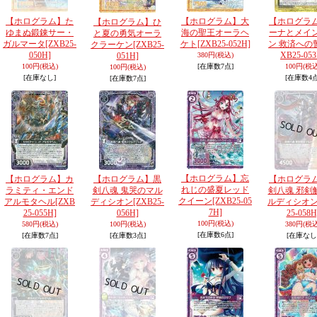
【ホログラム】た
【ホログラム】大
【ホログラ
【ホログラム】ひ
ゆまぬ鍛錬サー・
海の聖王オーラヘ
ーナとメイ
と夏の勇気オーラ
ガルマータ
[ZXB25-
ケト
[ZXB25-052H]
ン 救済への
クラーケン
[ZXB25-
050H]
XB25-053
051H]
380円
(税込)
100円
(税込)
[在庫数7点]
100円
(税込
100円
(税込)
[在庫なし]
[在庫数4点
[在庫数7点]
【ホログラム】忘
【ホログラム】カ
【ホログラム】黒
【ホログラ
れじの盛夏レッド
ラミティ・エンド
剣八魂 鬼哭のマル
剣八魂 邪剣
クイーン
[ZXB25-05
アルモタヘル
[ZXB
ディシオン
[ZXB25-
ルディシオ
7H]
25-055H]
056H]
25-058H
100円
(税込)
580円
(税込)
100円
(税込)
380円
(税込
[在庫数6点]
[在庫数7点]
[在庫数3点]
[在庫なし