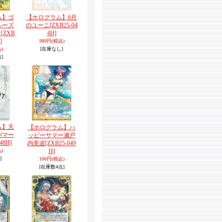
ム】ゴ
【ホログラム】6月
ルーズ
のユーニ
[ZXB25-04
ン
[ZXB
4H]
]
980円
(税込)
)
[在庫なし]
]
ム】天
【ホログラム】ハ
パマー
ッピーサマー瀬戸
48H]
内美波
[ZXB25-049
)
H]
]
100円
(税込)
[在庫数4点]