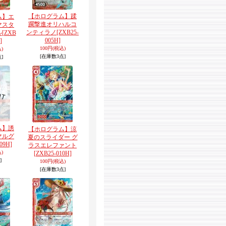
【ホログラム】蹂
ム】エ
躙撃進オリハルコ
マスタ
ンティラノ
[ZXB25-
ル
[ZXB
005H]
]
100円
(税込)
)
[在庫数3点]
]
ム】誘
【ホログラム】涼
マルグ
夏のスライダー グ
09H]
ラスエレファント
)
[ZXB25-010H]
]
100円
(税込)
[在庫数3点]