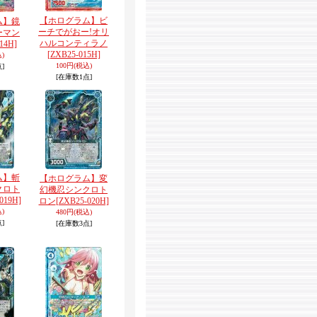
【ホログラム】ビ
ム】鏡
ーチでがおー!オリ
ーマン
ハルコンティラノ
14H]
[ZXB25-015H]
)
100円
(税込)
]
[在庫数1点]
ム】斬
【ホログラム】変
クロト
幻機忍シンクロト
019H]
ロン
[ZXB25-020H]
)
480円
(税込)
]
[在庫数3点]