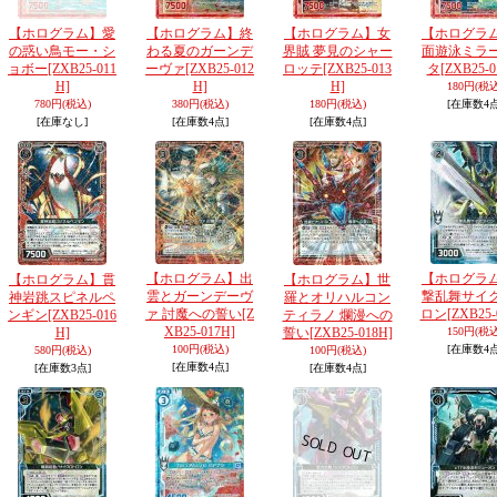
【ホログラム】愛
【ホログラム】終
【ホログラム】女
【ホログラ
の惑い鳥モー・シ
わる夏のガーンデ
界賊 夢見のシャー
面遊泳ミラ
ョボー
[ZXB25-011
ーヴァ
[ZXB25-012
ロッテ
[ZXB25-013
タ
[ZXB25-0
H]
H]
H]
180円
(税込
780円
(税込)
380円
(税込)
180円
(税込)
[在庫数4点
[在庫なし]
[在庫数4点]
[在庫数4点]
【ホログラム】出
【ホログラ
【ホログラム】貫
【ホログラム】世
雲とガーンデーヴ
撃乱舞サイ
神岩跳スピネルペ
羅とオリハルコン
ァ 討魔への誓い
[Z
ロン
[ZXB25-
ンギン
[ZXB25-016
ティラノ 爛漫への
XB25-017H]
H]
誓い
[ZXB25-018H]
150円
(税込
100円
(税込)
[在庫数4点
580円
(税込)
100円
(税込)
[在庫数4点]
[在庫数3点]
[在庫数4点]