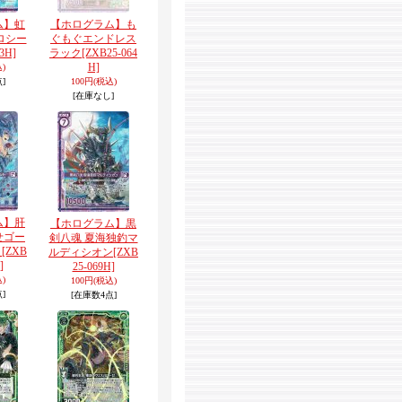
ム】虹
【ホログラム】も
ロシー
ぐもぐエンドレス
3H]
ラック
[ZXB25-064
H]
)
]
100円
(税込)
[在庫なし]
ム】肝
【ホログラム】黒
せゴー
剣八魂 夏海独釣マ
ト
[ZXB
ルディシオン
[ZXB
]
25-069H]
)
100円
(税込)
]
[在庫数4点]