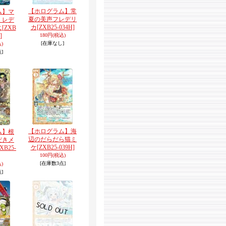
【ホログラム】常
ム】マ
夏の美声フレデリ
・レデ
カ
[ZXB25-034H]
ニ
[ZXB
]
180円
(税込)
[在庫なし]
)
]
【ホログラム】海
ム】根
辺のだらだら猫ミ
だきメ
ケ
[ZXB25-039H]
ZXB25-
100円
(税込)
[在庫数3点]
)
]