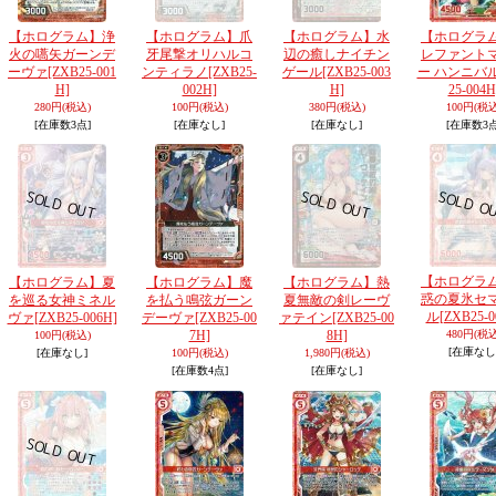
【ホログラム】浄
【ホログラム】爪
【ホログラム】水
【ホログラ
火の嚆矢ガーンデ
牙尾撃オリハルコ
辺の癒しナイチン
レファント
ーヴァ
[ZXB25-001
ンティラノ
[ZXB25-
ゲール
[ZXB25-003
ー ハンニバ
H]
002H]
H]
25-004H
280円
(税込)
100円
(税込)
380円
(税込)
100円
(税込
[在庫数3点]
[在庫なし]
[在庫なし]
[在庫数3点
【ホログラ
【ホログラム】夏
【ホログラム】魔
【ホログラム】熱
惑の夏氷セ
を巡る女神ミネル
を払う鳴弦ガーン
夏無敵の剣レーヴ
ル
[ZXB25-0
ヴァ
[ZXB25-006H]
デーヴァ
[ZXB25-00
ァテイン
[ZXB25-00
7H]
8H]
480円
(税込
100円
(税込)
[在庫なし
[在庫なし]
100円
(税込)
1,980円
(税込)
[在庫数4点]
[在庫なし]