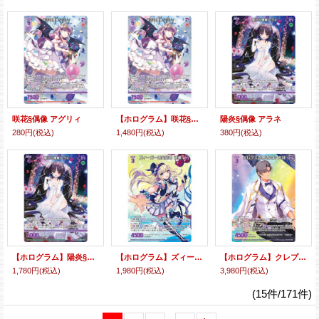
咲花§偶像 アグリィ
【ホログラム】咲花§偶像 アグリィ
陽炎§偶像 アラネ
280円
(税込)
1,480円
(税込)
380円
(税込)
【ホログラム】陽炎§偶像 アラネ
【ホログラム】ズィーガーの契約者 綾瀬
【ホログラム】クレプスの夢の欠片 大和
1,780円
(税込)
1,980円
(税込)
3,980円
(税込)
(15件/171件)