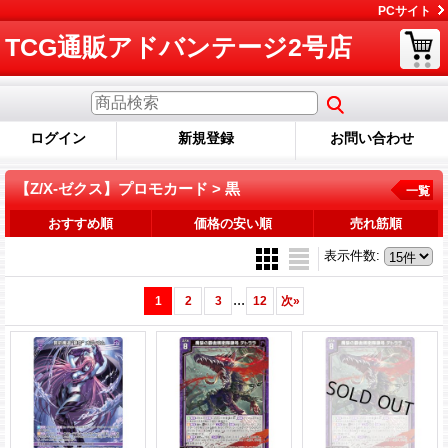
PCサイト
TCG通販アドバンテージ2号店
ログイン
新規登録
お問い合わせ
【Z/X-ゼクス】プロモカード > 黒
一覧
おすすめ順
価格の安い順
売れ筋順
表示件数
:
...
1
2
3
12
次
»