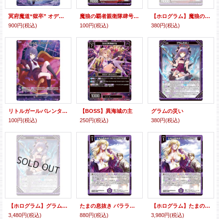
冥府魔道“獄卒” オディウム
魔狼の覇者親衛隊肆号 テトララ
【ホログラム】魔狼の覇者親衛隊肆号 テトララ
900円
(税込)
100円
(税込)
380円
(税込)
リトルガールバレンタイン
【BOSS】異海城の主
グラムの災い
100円
(税込)
250円
(税込)
380円
(税込)
【ホログラム】グラムの災い
たまの息抜き バラライカ＆張
【ホログラム】たまの息抜き バラライカ＆張
3,480円
(税込)
880円
(税込)
3,980円
(税込)