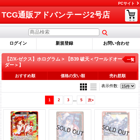
PCサイト
TCG通販アドバンテージ2号店
ログイン
新規登録
お問い合わせ
【Z/X-ゼクス】ホログラム > 【B39 破天＜ワールドオー
一覧
ダー＞】
おすすめ順
価格の安い順
売れ筋順
表示件数
:
...
1
2
3
5
次
»