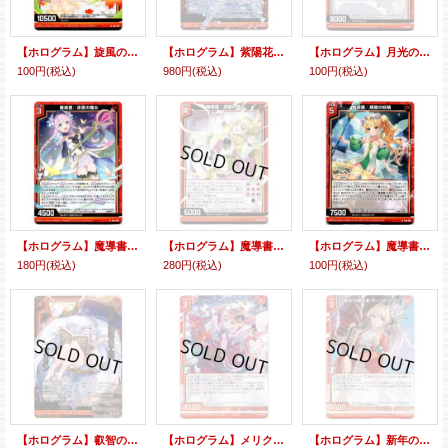
【ホログラム】旋風の式神 椛
【ホログラム】紫陽花の式神 優乃
【ホログラム】月光の妖狐 銀狐
100円
(税込)
980円
(税込)
100円
(税込)
【ホログラム】魔導書∴夜更の魔女
【ホログラム】魔導書∴紫雲の雷公
【ホログラム】魔導書∴晴嵐の妖精
180円
(税込)
280円
(税込)
100円
(税込)
【ホログラム】叡智の魔導書工房 セリオン
【ホログラム】メリクリ♪ オリハルコンティラノ
【ホログラム】新年の願い事 ガーンデーヴァ