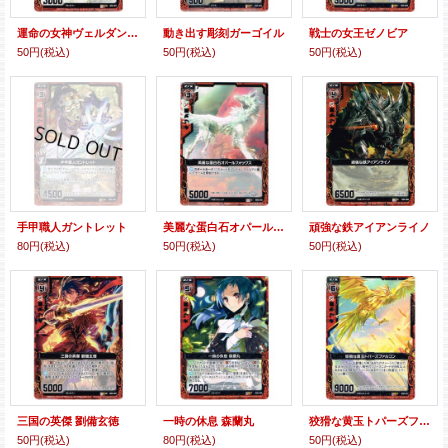
運命の女神ヴェルダンディ
動き出す彫刻ガーゴイル
戦士の女王ゼノビア
50円
(税込)
50円
(税込)
50円
(税込)
手甲職人ガントレット
美麗な蛋白石オパールフォックス
頑強な鉄アイアンライノ
80円
(税込)
50円
(税込)
50円
(税込)
三国の英傑 劉備玄徳
一時の休息 森蘭丸
狡猾な黄玉トパーズファルコン
50円
(税込)
80円
(税込)
50円
(税込)