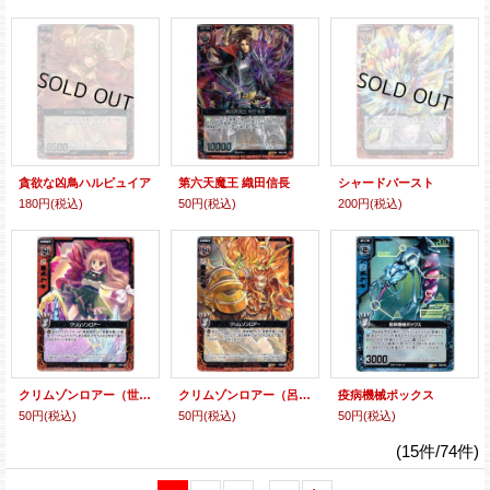
貪欲な凶鳥ハルピュイア
第六天魔王 織田信長
シャードバースト
180円
(税込)
50円
(税込)
200円
(税込)
クリムゾンロアー（世羅）
クリムゾンロアー（呂布＆アレキサンダー）
疫病機械ポックス
50円
(税込)
50円
(税込)
50円
(税込)
(15件/74件)