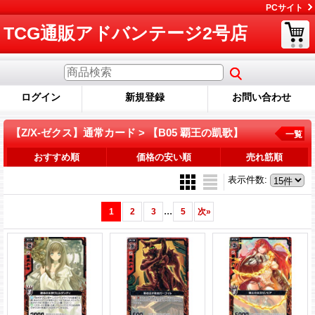
PCサイト
TCG通販アドバンテージ2号店
ログイン
新規登録
お問い合わせ
【Z/X-ゼクス】通常カード > 【B05 覇王の凱歌】
一覧
おすすめ順
価格の安い順
売れ筋順
表示件数
:
...
1
2
3
5
次
»