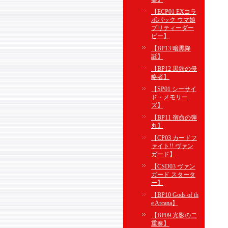
【ECP01 EXコラ
ボパック ウマ娘
プリティーダー
ビー】
【BP13 暗黒降
誕】
【BP12 黒鉄の侵
略者】
【SP01 シーサイ
ド・メモリー
ズ】
【BP11 宿命の弾
丸】
【CP03 カードフ
ァイト!! ヴァン
ガード】
【CSD03 ヴァン
ガード スタータ
ー】
【BP10 Gods of th
e Arcana】
【BP09 光影の二
重奏】